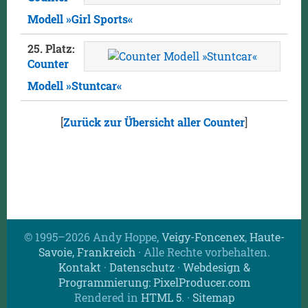
Modell »Girl Sports«
25. Platz:
Counter
Modell »Stuntcar«
[
Zurück zur Übersicht aller Counter
]
© 1995–2026 Andy Hoppe,
Veigy-Foncenex
,
Haute-
Savoie, Frankreich
· Alle Rechte vorbehalten.
Kontakt
·
Datenschutz
·
Webdesign &
Programmierung: PixelProducer.com
Rendered in
HTML 5
.
·
Sitemap