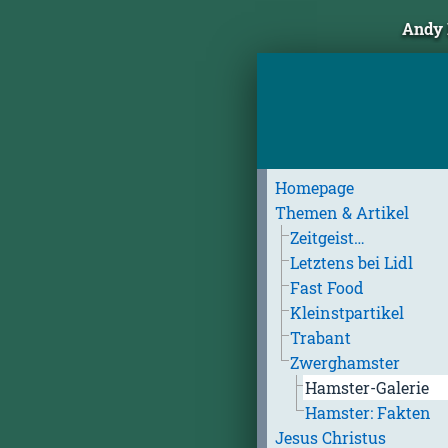
Andy 
Homepage
Themen & Artikel
Zeitgeist…
Letztens bei Lidl
Fast Food
Kleinstpartikel
Trabant
Zwerghamster
Hamster-Galerie
Hamster: Fakten
Jesus Christus