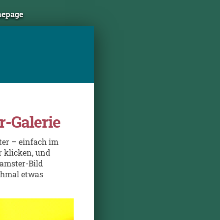
mepage
-Galerie
ter – einfach im
r klicken, und
amster-Bild
chmal etwas