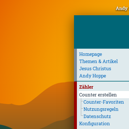
Andy 
Homepage
Themen & Artikel
Jesus Christus
Andy Hoppe
Zähler
Counter erstellen
Counter-Favoriten
Nutzungsregeln
Datenschutz
Konfiguration