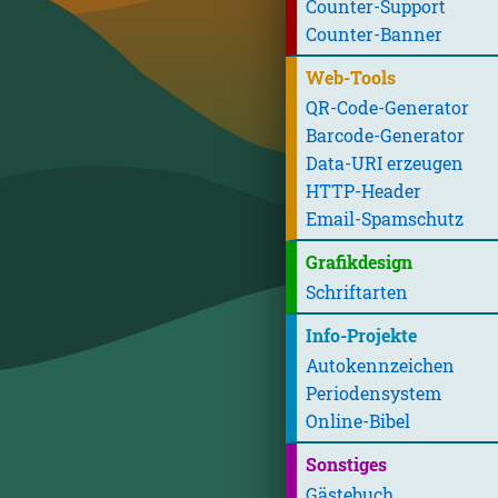
Counter-Support
Counter-Banner
Web-Tools
QR-Code-Generator
Barcode-Generator
Data-URI erzeugen
HTTP-Header
Email-Spamschutz
Grafikdesign
Schriftarten
Info-Projekte
Autokennzeichen
Periodensystem
Online-Bibel
Sonstiges
Gästebuch