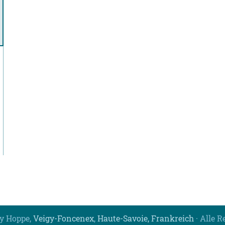
y Hoppe,
Veigy-Foncenex
,
Haute-Savoie, Frankreich
· Alle R