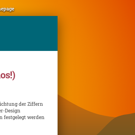
mepage
os!)
ichtung der Ziffern
er-Design
n festgelegt werden