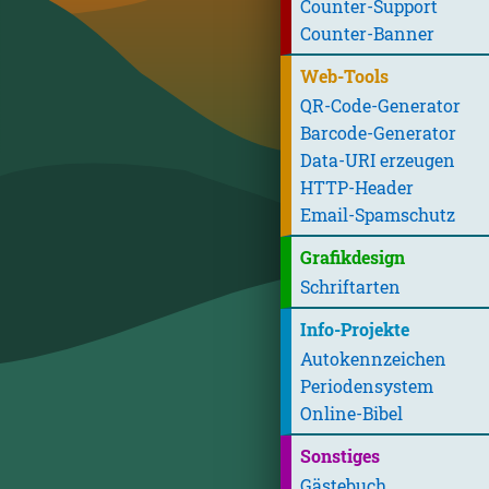
Counter-Support
Counter-Banner
Web-Tools
QR-Code-Generator
Barcode-Generator
Data-URI erzeugen
HTTP-Header
Email-Spamschutz
Grafikdesign
Schriftarten
Info-Projekte
Autokennzeichen
Periodensystem
Online-Bibel
Sonstiges
Gästebuch