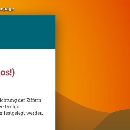
mepage
os!)
ichtung der Ziffern
er-Design
n festgelegt werden