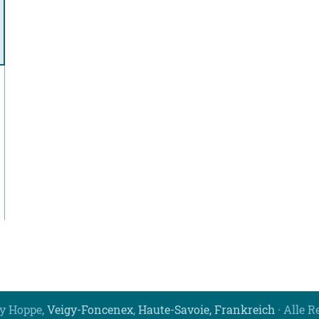
y Hoppe,
Veigy-Foncenex
,
Haute-Savoie, Frankreich
· Alle R