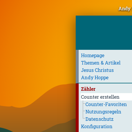
Andy 
Homepage
Themen & Artikel
Jesus Christus
Andy Hoppe
Zähler
Counter erstellen
Counter-Favoriten
Nutzungsregeln
Datenschutz
Konfiguration