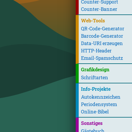
Counter-Support
Counter-Banner
Web-Tools
QR-Code-Generator
Barcode-Generator
Data-URI erzeugen
HTTP-Header
Email-Spamschutz
Grafikdesign
Schriftarten
Info-Projekte
Autokennzeichen
Periodensystem
Online-Bibel
Sonstiges
Gästebuch