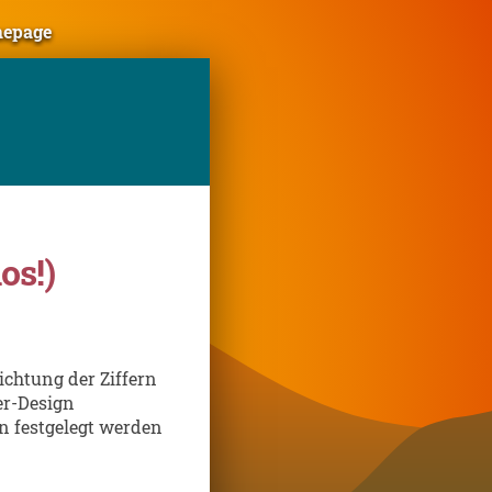
mepage
os!)
ichtung der Ziffern
er-Design
n festgelegt werden