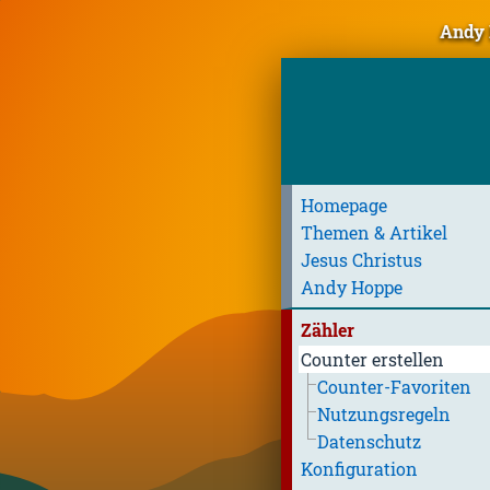
Andy 
Homepage
Themen & Artikel
Jesus Christus
Andy Hoppe
Zähler
Counter erstellen
Counter-Favoriten
Nutzungsregeln
Datenschutz
Konfiguration