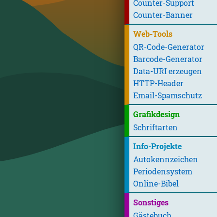
Counter-Support
Counter-Banner
Web-Tools
QR-Code-Generator
Barcode-Generator
Data-URI erzeugen
HTTP-Header
Email-Spamschutz
Grafikdesign
Schriftarten
Info-Projekte
Autokennzeichen
Periodensystem
Online-Bibel
Sonstiges
Gästebuch