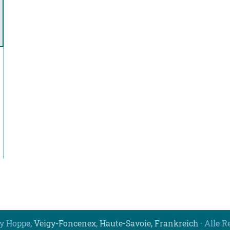
y Hoppe,
Veigy-Foncenex
,
Haute-Savoie, Frankreich
· Alle R