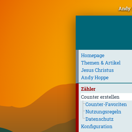
Andy 
Homepage
Themen & Artikel
Jesus Christus
Andy Hoppe
Zähler
Counter erstellen
Counter-Favoriten
Nutzungsregeln
Datenschutz
Konfiguration