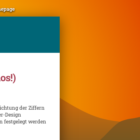
mepage
os!)
ichtung der Ziffern
er-Design
n festgelegt werden